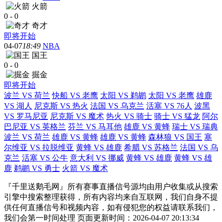
火箭
0
-
0
奇才
即将开始
04-07
18:49
NBA
国王
0
-
0
掘金
即将开始
波兰 VS 荷兰
快船 VS 老鹰
太阳 VS 鹈鹕
太阳 VS 老鹰
雄鹿
VS 湖人
尼克斯 VS 热火
法国 VS 乌克兰
活塞 VS 76人
波黑
VS 罗马尼亚
尼克斯 VS 魔术
热火 VS 骑士
骑士 VS 猛龙
阿尔
巴尼亚 VS 英格兰
芬兰 VS 马耳他
雄鹿 VS 黄蜂
瑞士 VS 瑞典
波兰 VS 荷兰
雄鹿 VS 黄蜂
雄鹿 VS 黄蜂
森林狼 VS 国王
塞
尔维亚 VS 拉脱维亚
黄蜂 VS 雄鹿
希腊 VS 苏格兰
法国 VS 乌
克兰
活塞 VS 公牛
意大利 VS 挪威
黄蜂 VS 雄鹿
黄蜂 VS 雄
鹿
鹈鹕 VS 勇士
火箭 VS 魔术
『千里送鹅毛网』所有赛事直播信号源均由用户收集或从搜索
引擎中搜索整理获得，所有内容均来自互联网，我们自身不提
供任何直播信号和视频内容，如有侵犯您的权益请联系我们，
我们会第一时间处理 页面更新时间：2026-04-07 20:13:34