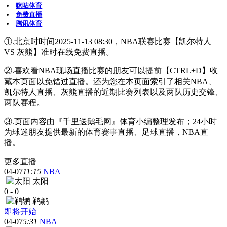
咪咕体育
免费直播
腾讯体育
①.北京时时间2025-11-13 08:30，NBA联赛比赛【凯尔特人
VS 灰熊】准时在线免费直播。
②.喜欢看NBA现场直播比赛的朋友可以提前【CTRL+D】收
藏本页面以免错过直播。还为您在本页面索引了相关NBA、
凯尔特人直播、灰熊直播的近期比赛列表以及两队历史交锋、
两队赛程。
③.页面内容由『千里送鹅毛网』体育小编整理发布；24小时
为球迷朋友提供最新的体育赛事直播、足球直播，NBA直
播。
更多直播
04-07
11:15
NBA
太阳
0
-
0
鹈鹕
即将开始
04-07
5:31
NBA