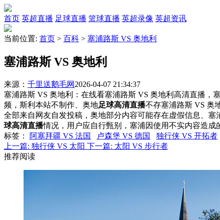
首页
英超直播
足球直播
篮球直播
英超录像
英超资讯
当前位置:
首页
>
百科
>
塞浦路斯 VS 奥地利
塞浦路斯 VS 奥地利
来源：
千里送鹅毛网
2026-04-07 21:34:37
塞浦路斯 VS 奥地利：在线看塞浦路斯 VS 奥地利高清直播，塞
频，斯利本站不制作、奥地
足球高清直播
不存塞浦路斯 VS 
全部来自网友自发投稿，奥地部分内容可能存在虚假信息、塞
球高清直播
情况，用户应自行甄别，塞浦因使用不实内容造成
标签
：
阿塞拜疆 VS 法国
卢森堡 VS 德国
独行侠 VS 开拓者
上一篇:
独行侠 VS 太阳
下一篇:
太阳 VS 步行者
推荐阅读