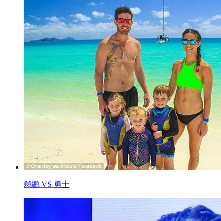
鹈鹕 VS 勇士