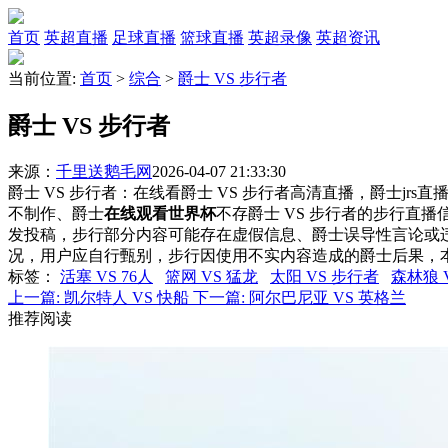
首页
英超直播
足球直播
篮球直播
英超录像
英超资讯
当前位置:
首页
>
综合
>
爵士 VS 步行者
爵士 VS 步行者
来源：
千里送鹅毛网
2026-04-07 21:33:30
爵士 VS 步行者：在线看爵士 VS 步行者高清直播，爵士jrs
不制作、爵士
在线观看世界杯
不存爵士 VS 步行者的步行直
发投稿，步行部分内容可能存在虚假信息、爵士误导性言论或
况，用户应自行甄别，步行因使用不实内容造成的爵士后果，
标签
：
活塞 VS 76人
篮网 VS 猛龙
太阳 VS 步行者
森林狼 
上一篇:
凯尔特人 VS 快船
下一篇:
阿尔巴尼亚 VS 英格兰
推荐阅读