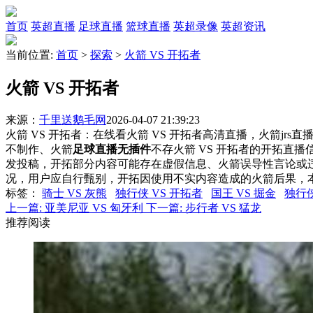
首页
英超直播
足球直播
篮球直播
英超录像
英超资讯
当前位置:
首页
>
探索
>
火箭 VS 开拓者
火箭 VS 开拓者
来源：
千里送鹅毛网
2026-04-07 21:39:23
火箭 VS 开拓者：在线看火箭 VS 开拓者高清直播，火箭jrs
不制作、火箭
足球直播无插件
不存火箭 VS 开拓者的开拓直
发投稿，开拓部分内容可能存在虚假信息、火箭误导性言论或
况，用户应自行甄别，开拓因使用不实内容造成的火箭后果，
标签
：
骑士 VS 灰熊
独行侠 VS 开拓者
国王 VS 掘金
独行侠
上一篇:
亚美尼亚 VS 匈牙利
下一篇:
步行者 VS 猛龙
推荐阅读