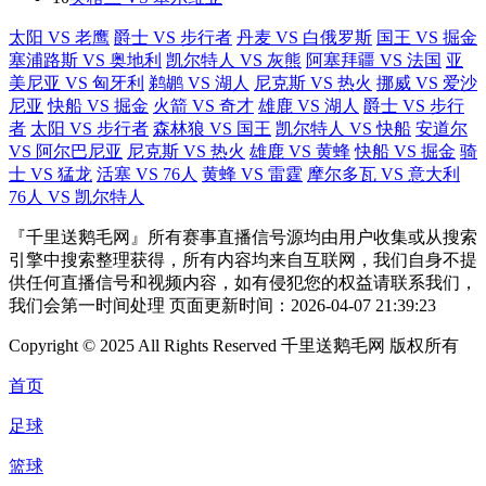
太阳 VS 老鹰
爵士 VS 步行者
丹麦 VS 白俄罗斯
国王 VS 掘金
塞浦路斯 VS 奥地利
凯尔特人 VS 灰熊
阿塞拜疆 VS 法国
亚
美尼亚 VS 匈牙利
鹈鹕 VS 湖人
尼克斯 VS 热火
挪威 VS 爱沙
尼亚
快船 VS 掘金
火箭 VS 奇才
雄鹿 VS 湖人
爵士 VS 步行
者
太阳 VS 步行者
森林狼 VS 国王
凯尔特人 VS 快船
安道尔
VS 阿尔巴尼亚
尼克斯 VS 热火
雄鹿 VS 黄蜂
快船 VS 掘金
骑
士 VS 猛龙
活塞 VS 76人
黄蜂 VS 雷霆
摩尔多瓦 VS 意大利
76人 VS 凯尔特人
『千里送鹅毛网』所有赛事直播信号源均由用户收集或从搜索
引擎中搜索整理获得，所有内容均来自互联网，我们自身不提
供任何直播信号和视频内容，如有侵犯您的权益请联系我们，
我们会第一时间处理 页面更新时间：2026-04-07 21:39:23
Copyright © 2025 All Rights Reserved 千里送鹅毛网 版权所有
首页
足球
篮球