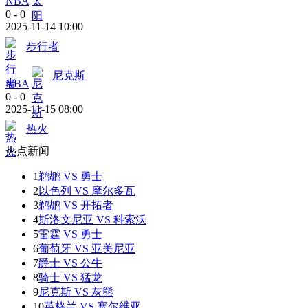
NBA
0
-
0
2025-11-14 10:00
步行者
尼克斯
NBA
0
-
0
2025-11-15 08:00
热火
热点新闻
1
鹈鹕 VS 勇士
2
以色列 VS 摩尔多瓦
3
鹈鹕 VS 开拓者
4
斯洛文尼亚 VS 科索沃
5
雷霆 VS 勇士
6
葡萄牙 VS 亚美尼亚
7
爵士 VS 公牛
8
骑士 VS 猛龙
9
尼克斯 VS 灰熊
10
英格兰 VS 塞尔维亚