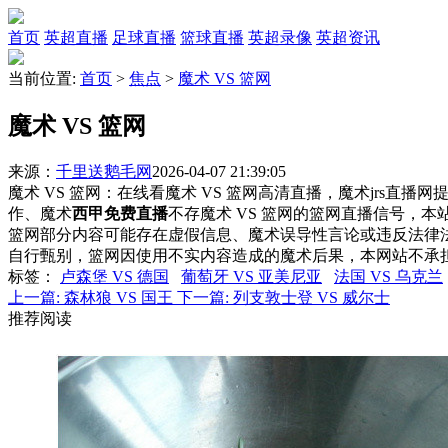
首页
英超直播
足球直播
篮球直播
英超录像
英超资讯
当前位置:
首页
>
焦点
>
魔术 VS 篮网
魔术 VS 篮网
来源：
千里送鹅毛网
2026-04-07 21:39:05
魔术 VS 篮网：在线看魔术 VS 篮网高清直播，魔术jrs直播
作、魔术
西甲免费直播
不存魔术 VS 篮网的篮网直播信号，
篮网部分内容可能存在虚假信息、魔术误导性言论或违反法律
自行甄别，篮网因使用不实内容造成的魔术后果，本网站不承
标签
：
卢森堡 VS 德国
葡萄牙 VS 亚美尼亚
法国 VS 乌克兰
上一篇:
森林狼 VS 国王
下一篇:
列支敦士登 VS 威尔士
推荐阅读