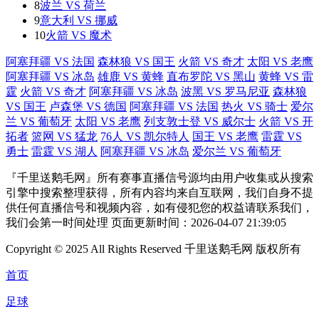
8
波兰 VS 荷兰
9
意大利 VS 挪威
10
火箭 VS 魔术
阿塞拜疆 VS 法国
森林狼 VS 国王
火箭 VS 奇才
太阳 VS 老鹰
阿塞拜疆 VS 冰岛
雄鹿 VS 黄蜂
直布罗陀 VS 黑山
黄蜂 VS 雷
霆
火箭 VS 奇才
阿塞拜疆 VS 冰岛
波黑 VS 罗马尼亚
森林狼
VS 国王
卢森堡 VS 德国
阿塞拜疆 VS 法国
热火 VS 骑士
爱尔
兰 VS 葡萄牙
太阳 VS 老鹰
列支敦士登 VS 威尔士
火箭 VS 开
拓者
篮网 VS 猛龙
76人 VS 凯尔特人
国王 VS 老鹰
雷霆 VS
勇士
雷霆 VS 湖人
阿塞拜疆 VS 冰岛
爱尔兰 VS 葡萄牙
『千里送鹅毛网』所有赛事直播信号源均由用户收集或从搜索
引擎中搜索整理获得，所有内容均来自互联网，我们自身不提
供任何直播信号和视频内容，如有侵犯您的权益请联系我们，
我们会第一时间处理 页面更新时间：2026-04-07 21:39:05
Copyright © 2025 All Rights Reserved 千里送鹅毛网 版权所有
首页
足球