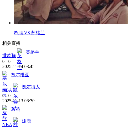
希腊 VS 苏格兰
相关直播
英格兰
世欧预
0
-
0
2025-11-14 03:45
塞尔维亚
凯尔特人
NBA
0
-
0
2025-11-13 08:30
灰熊
雄鹿
NBA