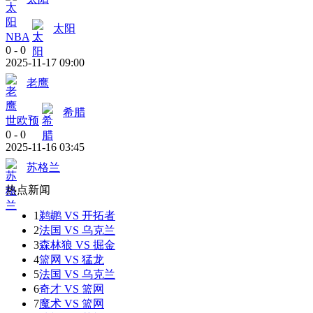
太阳
NBA
0
-
0
2025-11-17 09:00
老鹰
希腊
世欧预
0
-
0
2025-11-16 03:45
苏格兰
热点新闻
1
鹈鹕 VS 开拓者
2
法国 VS 乌克兰
3
森林狼 VS 掘金
4
篮网 VS 猛龙
5
法国 VS 乌克兰
6
奇才 VS 篮网
7
魔术 VS 篮网