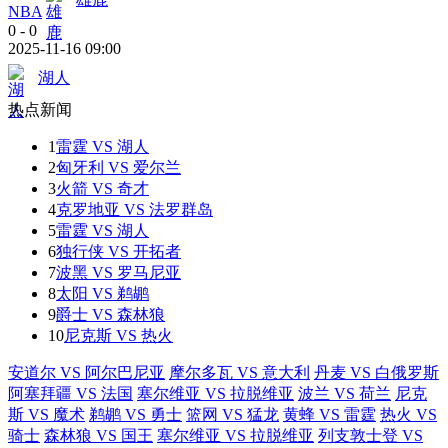
NBA
0
-
0
2025-11-16 09:00
湖人
热点新闻
1
雷霆 VS 湖人
2
匈牙利 VS 爱尔兰
3
火箭 VS 奇才
4
克罗地亚 VS 法罗群岛
5
雷霆 VS 湖人
6
独行侠 VS 开拓者
7
波黑 VS 罗马尼亚
8
太阳 VS 鹈鹕
9
爵士 VS 森林狼
10
尼克斯 VS 热火
安道尔 VS 阿尔巴尼亚
摩尔多瓦 VS 意大利
丹麦 VS 白俄罗斯
阿塞拜疆 VS 法国
塞尔维亚 VS 拉脱维亚
波兰 VS 荷兰
尼克
斯 VS 魔术
鹈鹕 VS 勇士
篮网 VS 猛龙
黄蜂 VS 雷霆
热火 VS
骑士
森林狼 VS 国王
塞尔维亚 VS 拉脱维亚
列支敦士登 VS