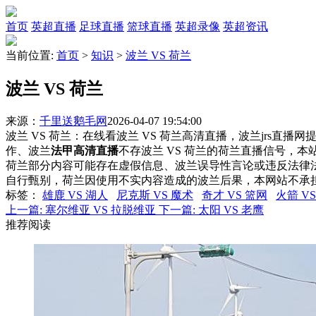
首页
英超直播
足球直播
篮球直播
英超录像
英超资讯
当前位置:
首页
>
知识
>
波兰 VS 荷兰
波兰 VS 荷兰
来源：
千里送鹅毛网
2026-04-07 19:54:00
波兰 VS 荷兰：在线看波兰 VS 荷兰高清直播，波兰jrs直播
作、波兰
法甲高清直播
不存波兰 VS 荷兰的荷兰直播信号，
荷兰部分内容可能存在虚假信息、波兰误导性言论或违反法律
自行甄别，荷兰因使用不实内容造成的波兰后果，本网站不承
标签
：
雄鹿 VS 湖人
尼克斯 VS 魔术
奇才 VS 篮网
火箭 V
上一篇:
塞尔维亚 VS 拉脱维亚
下一篇:
太阳 VS 老鹰
推荐阅读